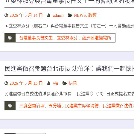
立委林淑芬與台電董事長曾文生一同會勘蘆洲溪
2026 年 5 月 14 日
admin
NEWS
,
政經
▲立委林淑芬（前右二）與台電董事長曾文生（前左一）一同會勘蘆
台電董事長曾文生
,
立委林淑芬
,
蘆洲溪墘變電所
民進黨徵召參選台北市長 沈伯洋：讓我們一起懷
2026 年 5 月 13 日
wu
快訊
民進黨徵召立委沈伯洋參選台北市長。 民進黨今（13）日正式提名立
三度空間治理
,
五分埔
,
民進黨主席賴清德
,
民進黨徵召沈伯