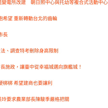
墘變電所改建 朝日照中心與托幼等複合式活動中心
抱希望 重新轉動台北的齒輪
市長
 司法、調查特考刪除身高限制
市長施政，讓臺中從幸福城邁向旗艦城！
硬梆梆 希望建商也要讓利
羅美玲要求農業部長陳駿季嚴格把關