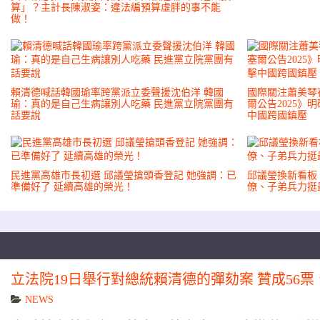
算」？主計長陳淑姿：違法編預算虛胖的事不能
做！
賴清德喊話韓國瑜率跨黨派立委聲援沈伯洋 韓國
國際關注蕭美琴在
瑜：真的是自己生病讓別人吃藥 民進黨立院黨團有
爾公告2025
話要說
中國跨國鎮壓
民進黨高雄市長初選 邱議瑩搶頭香登記 她強調：已
邱議瑩換新看板
準備好了 延續高雄的榮光！
僚、子弟兵力挺
立法院19日舉行對總統賴清德的彈劾案 贊成56票
NEWS