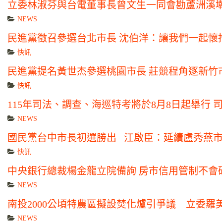
立委林淑芬與台電董事長曾文生一同會勘蘆洲溪
NEWS
民進黨徵召參選台北市長 沈伯洋：讓我們一起懷
快訊
民進黨提名黃世杰參選桃園市長 莊競程角逐新竹
快訊
115年司法、調查、海巡特考將於8月8日起舉行
NEWS
國民黨台中市長初選勝出 江啟臣：延續盧秀燕
快訊
中央銀行總裁楊金龍立院備詢 房市信用管制不會
NEWS
南投2000公頃特農區擬設焚化爐引爭議 立委
NEWS