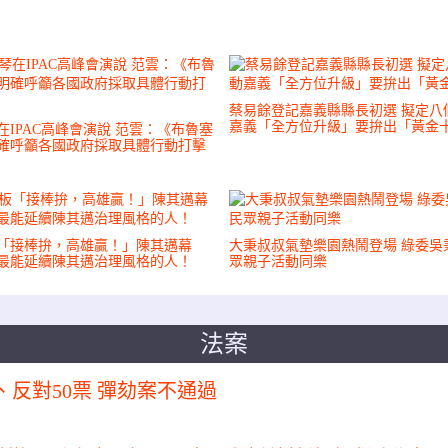
蔡易餘登記嘉義縣縣長初選 擬定八
嘉義「全方位升級」要拚出「黃金
IPAC高峰會演說 范雲：《布魯塞
》明確呼籲各國政府採取具體行動打擊
「接棒拚，高雄贏！」陳其邁幕
大秉叔叔氣墊樂園熱鬧登場 綠委吳
最能延續陳其邁治理風格的人！
眾親子活動同樂
法案
、反對50票 彈劾案不通過