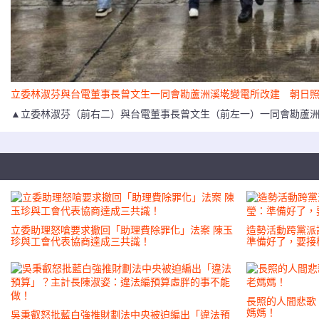
立委林淑芬與台電董事長曾文生一同會勘蘆洲溪墘變電所改建 朝日
▲立委林淑芬（前右二）與台電董事長曾文生（前左一）一同會勘蘆洲溪墘變電所之
立委助理怒嗆要求撤回「助理費除罪化」法案 陳玉
造勢活動跨黨派
珍與工會代表協商達成三共識！
準備好了，要接
長照的人間悲歌
媽媽！
吳秉叡怒批藍白強推財劃法中央被迫編出「違法預