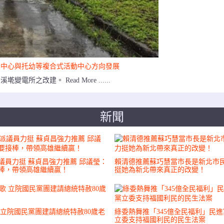
照中心與托幼等複合式活動中心方向發展
改建。 Read More ......
新聞
議員力挺 蘇貞昌強力推薦 邱議瑩：
賴清德推薦蘇巧慧當市長是新北市民
棒，帶領高雄繼續贏！
挺她為新北帶來真正的改變！
 立院國民黨團建請總統特赦80歲老
綠委熱舞推「345億全民福利」民
立委支持福國利民的民生法案