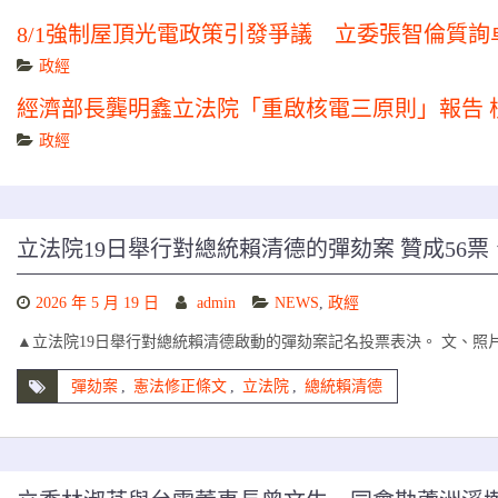
8/1強制屋頂光電政策引發爭議 立委張智倫質
政經
經濟部長龔明鑫立法院「重啟核電三原則」報告 
政經
立法院19日舉行對總統賴清德的彈劾案 贊成56票
2026 年 5 月 19 日
admin
NEWS
,
政經
▲立法院19日舉行對總統賴清德啟動的彈劾案記名投票表決。 文、照
彈劾案
,
憲法修正條文
,
立法院
,
總統賴清德