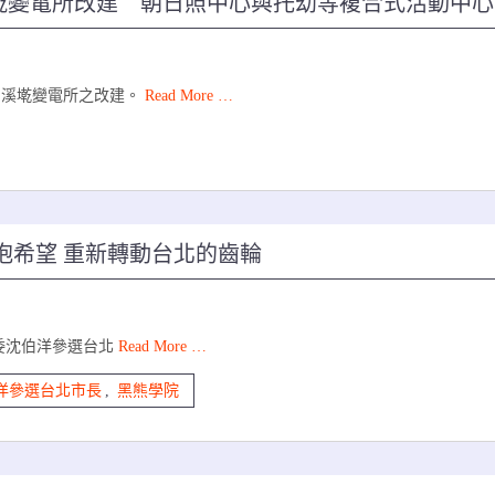
墘變電所改建 朝日照中心與托幼等複合式活動中心
洲溪墘變電所之改建。
Read More …
抱希望 重新轉動台北的齒輪
委沈伯洋參選台北
Read More …
洋參選台北市長
,
黑熊學院