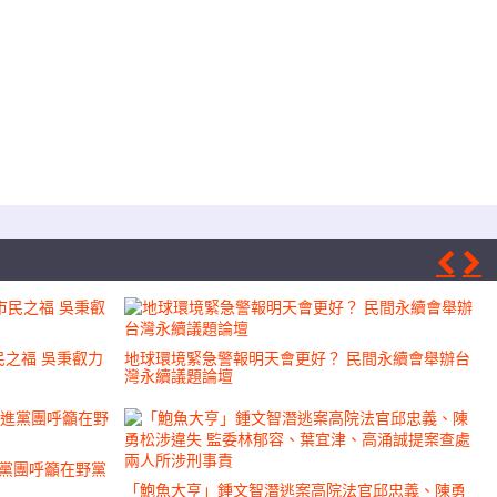
Prev
Ne
之福 吳秉叡力
地球環境緊急警報明天會更好？ 民間永續會舉辦台
灣永續議題論壇
進黨團呼籲在野黨
「鮑魚大亨」鍾文智潛逃案高院法官邱忠義、陳勇