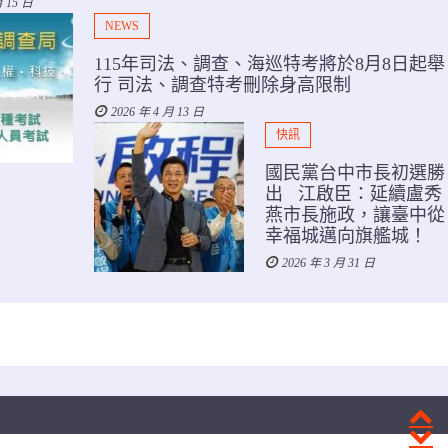
月 15 日
NEWS
115年司法、調查、海巡特考將於8月8日起舉
行 司法、調查特考刪除身高限制
2026 年 4 月 13 日
快訊
國民黨台中市長初選勝
出 江啟臣：延續盧秀
燕市長施政，讓臺中從
幸福城邁向旗艦城！
2026 年 3 月 31 日
P
N