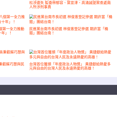
松涉違失 監委林郁容、葉宜津、高涌誠提案查處兩
人所涉刑事責
個第一全力推動
民進黨台南市長初選 林俊憲登記參選 期許當「桶
十年」！
箍」團結台南！
秉叡蘇巧慧與民
台灣首位獲頒「年度政治人物獎」 黃捷獻給熱愛多
元與自由的台灣人民及永遠熱愛的高雄！